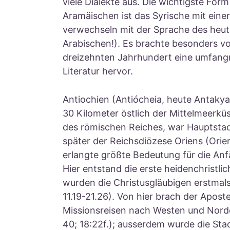
viele Dialekte aus. Die wichtigste Form
Aramäischen ist das Syrische mit einer
verwechseln mit der Sprache des heut
Arabischen!). Es brachte besonders vo
dreizehnten Jahrhundert eine umfangre
Literatur hervor.
Antiochien (Antiócheia, heute Antakya
30 Kilometer östlich der Mittelmeerküs
des römischen Reiches, war Hauptstad
später der Reichsdiözese Oriens (Orie
erlangte größte Bedeutung für die An
Hier entstand die erste heidenchristli
wurden die Christusgläubigen erstmal
11.19-21.26). Von hier brach der Aposte
Missionsreisen nach Westen und Norde
40; 18:22f.); ausserdem wurde die Sta