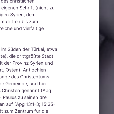
 des christlichen
 eigenen Schrift (nicht zu
igen Syrien, dem
m dritten bis zum
iche und vielfältige
 im Süden der Türkei, etwa
te), die drittgrößte Stadt
t der Provinz Syrien und
nt, Osten). Antiochien
fänge des Christentums.
che Gemeinde, und hier
s Christen genannt (Apg
l Paulus zu seinen drei
n auf (Apg 13:1-3; 15:35-
dt zum Zentrum für die