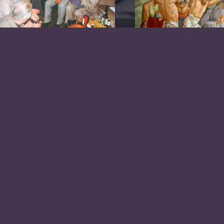
ir haben in Gütersloh
eue Freunde und eine
eimat gefunden
Der Name St.
Stephanus steh
stellvertretend f
Geschichte und
Leid unseres Vo
iemand ahnte, dass
us einem Bootslager