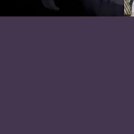
W
n
H
N
a