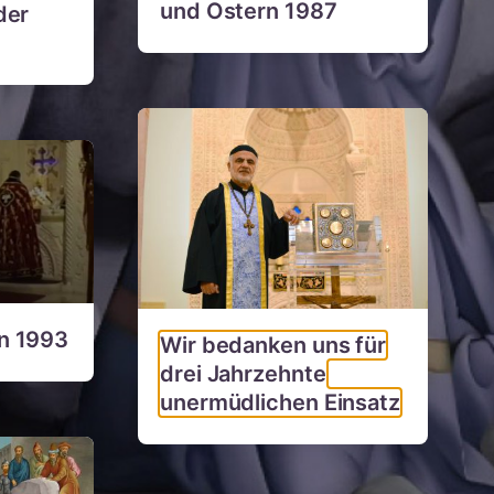
und Ostern 1987
der
n 1993
Wir bedanken uns für
drei Jahrzehnte
unermüdlichen Einsatz