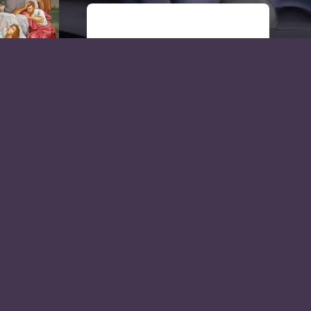
VIDEOS: Der
Kirchenbau
t
ür die
 das
lkes