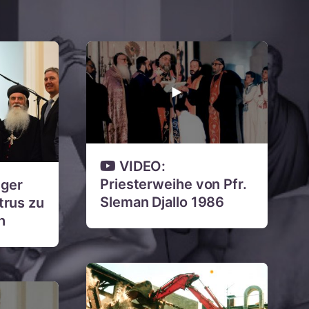
VIDEO:
Priesterweihe von Pfr.
lger
Sleman Djallo 1986
trus zu
h