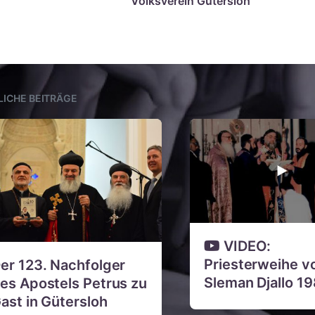
o
Volksverein Gütersloh
r
h
e
r
i
g
e
LICHE BEITRÄGE
r
B
e
i
t
r
a
g
:
VIDEO:
Priesterweihe vo
er 123. Nachfolger
Sleman Djallo 1
es Apostels Petrus zu
ast in Gütersloh