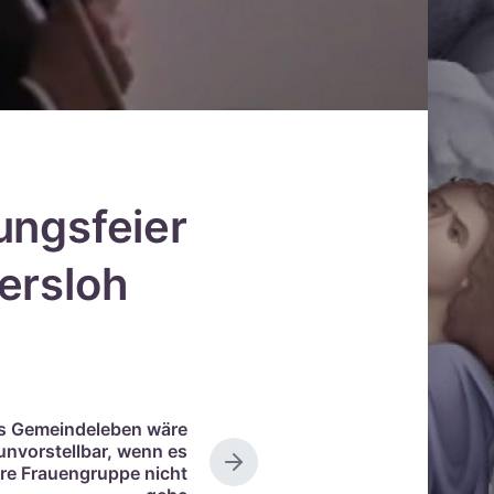
ungsfeier
ersloh
s Gemeindeleben wäre
unvorstellbar, wenn es
N
re Frauengruppe nicht