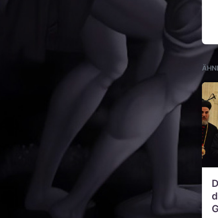
ÄHN
D
d
G