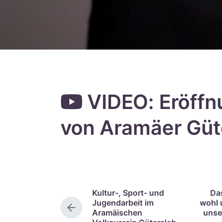
VIDEO: Eröffn
von Aramäer Güt
Kultur-, Sport- und
Da
Jugendarbeit im
wohl 
V
Aramäischen
unse