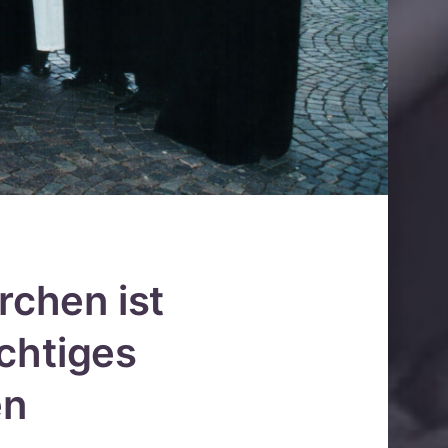
irchen ist
chtiges
en