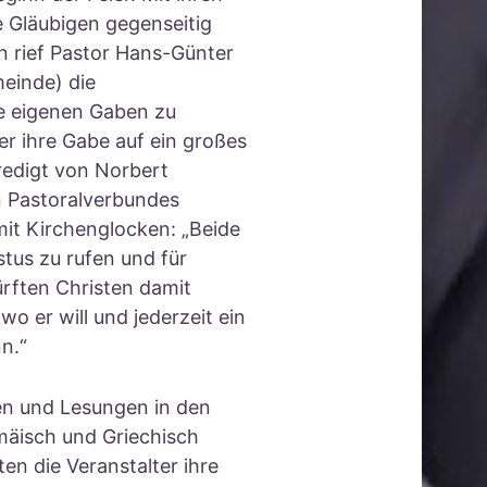
 Gläubigen gegenseitig
n rief Pastor Hans-Günter
einde) die
re eigenen Gaben zu
er ihre Gabe auf ein großes
Predigt von Norbert
n Pastoralverbundes
mit Kirchenglocken: „Beide
tus zu rufen und für
ürften Christen damit
o er will und jederzeit ein
n.“
en und Lesungen in den
mäisch und Griechisch
en die Veranstalter ihre