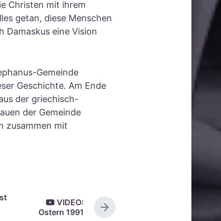
e Christen mit ihrem
lles getan, diese Menschen
ch Damaskus eine Vision
tephanus-Gemeinde
ieser Geschichte. Am Ende
aus der griechisch-
rauen der Gemeinde
en zusammen mit
st
VIDEO:
N
Ostern 1991